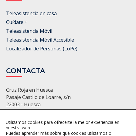
Teleasistencia en casa
Cuídate +
Teleasistencia Móvil
Teleasistencia Móvil Accesible
Localizador de Personas (LoPe)
CONTACTA
Cruz Roja en Huesca
Pasaje Castilo de Loarre, s/n
22003 - Huesca
974 22 11 86 - 974 22 22 22
huesca@cruzroja.es
Utilizamos cookies para ofrecerte la mejor experiencia en
nuestra web.
Puedes aprender más sobre qué cookies utilizamos o