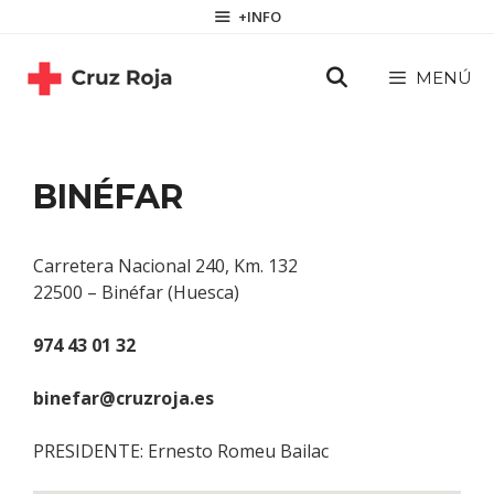
Saltar
contenido
+INFO
al
contenido
MENÚ
BINÉFAR
Carretera Nacional 240, Km. 132
22500 – Binéfar (Huesca)
974 43 01 32
binefar@cruzroja.es
PRESIDENTE: Ernesto Romeu Bailac