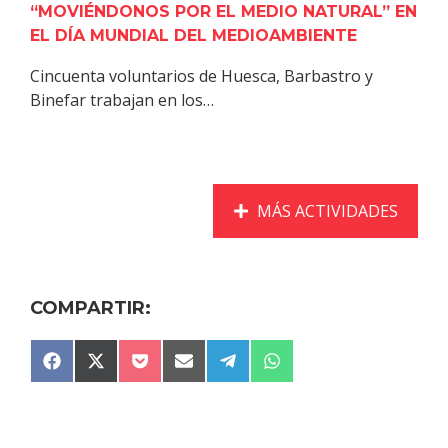
“MOVIÉNDONOS POR EL MEDIO NATURAL” EN
EL DÍA MUNDIAL DEL MEDIOAMBIENTE
Cincuenta voluntarios de Huesca, Barbastro y
Binefar trabajan en los…
MÁS ACTIVIDADES
COMPARTIR:
COMPARTIR
COMPARTIR
COMPARTIR
COMPARTIR
COMPARTIR
COMPARTIR
F
X
P
E
T
W
EN
EN
EN
EN
EN
EN
A
(
O
M
E
H
C
T
C
A
L
A
E
W
K
I
E
T
B
I
E
L
G
S