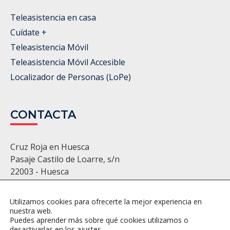
Teleasistencia en casa
Cuídate +
Teleasistencia Móvil
Teleasistencia Móvil Accesible
Localizador de Personas (LoPe)
CONTACTA
Cruz Roja en Huesca
Pasaje Castilo de Loarre, s/n
22003 - Huesca
974 22 11 86 - 974 22 22 22
huesca@cruzroja.es
Utilizamos cookies para ofrecerte la mejor experiencia en
nuestra web.
Puedes aprender más sobre qué cookies utilizamos o
desactivarlas en los ajustes.