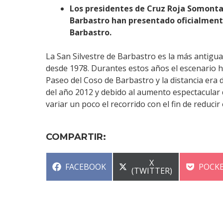
Los presidentes de Cruz Roja Somontan
Barbastro han presentado oficialmente
Barbastro.
La San Silvestre de Barbastro es la más antig
desde 1978. Durantes estos años el escenario hab
Paseo del Coso de Barbastro y la distancia era 
del año 2012 y debido al aumento espectacular 
variar un poco el recorrido con el fin de reducir
COMPARTIR:
COMPARTIR
X
COMPARTIR
COMP
FACEBOOK
POCK
EN
(TWITTER)
EN
EN