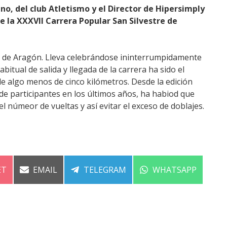
o, del club Atletismo y el Director de Hipersimply
 la XXXVII Carrera Popular San Silvestre de
ua de Aragón. Lleva celebrándose ininterrumpidamente
itual de salida y llegada de la carrera ha sido el
de algo menos de cinco kilómetros. Desde la edición
de participantes en los últimos años, ha habiod que
 el númeor de vueltas y así evitar el exceso de doblajes.
ARTIR
COMPARTIR
COMPARTIR
COMPARTIR
ET
EMAIL
TELEGRAM
WHATSAPP
EN
EN
EN