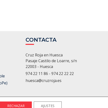
CONTACTA
Cruz Roja en Huesca
Pasaje Castilo de Loarre, s/n
22003 - Huesca
974 22 11 86 - 974 22 22 22
ble
huesca@cruzroja.es
oPe)
RECHAZAR
AJUSTES