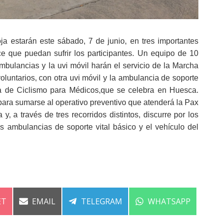
a estarán este sábado, 7 de junio, en tres importantes
ce que puedan sufrir los participantes. Un equipo de 10
mbulancias y la uvi móvil harán el servicio de la Marcha
voluntarios, con otra uvi móvil y la ambulancia de soporte
a de Ciclismo para Médicos,que se celebra en Huesca.
ara sumarse al operativo preventivo que atenderá la Pax
y, a través de tres recorridos distintos, discurre por los
os ambulancias de soporte vital básico y el vehículo del
ARTIR
COMPARTIR
COMPARTIR
COMPARTIR
ET
EMAIL
TELEGRAM
WHATSAPP
EN
EN
EN