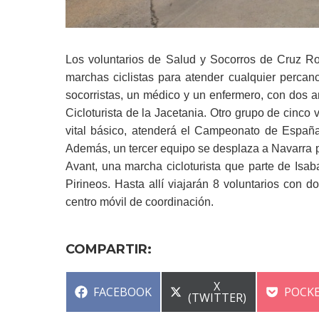
Los voluntarios de Salud y Socorros de Cruz Roj
marchas ciclistas para atender cualquier percan
socorristas, un médico y un enfermero, con dos a
Cicloturista de la Jacetania. Otro grupo de cinco 
vital básico, atenderá el Campeonato de Españ
Además, un tercer equipo se desplaza a Navarra p
Avant, una marcha cicloturista que parte de Isaba 
Pirineos. Hasta allí viajarán 8 voluntarios con d
centro móvil de coordinación.
COMPARTIR:
COMPARTIR
X
COMPARTIR
COMP
FACEBOOK
POCK
EN
(TWITTER)
EN
EN