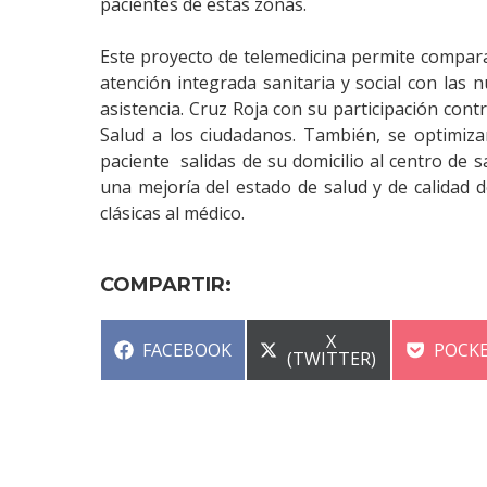
pacientes de estas zonas.
Este proyecto de telemedicina permite compara
atención integrada sanitaria y social con las
asistencia. Cruz Roja con su participación contr
Salud a los ciudadanos. También, se optimiza
paciente salidas de su domicilio al centro de 
una mejoría del estado de salud y de calidad de
clásicas al médico.
COMPARTIR:
COMPARTIR
X
COMPARTIR
COMP
FACEBOOK
POCK
EN
(TWITTER)
EN
EN