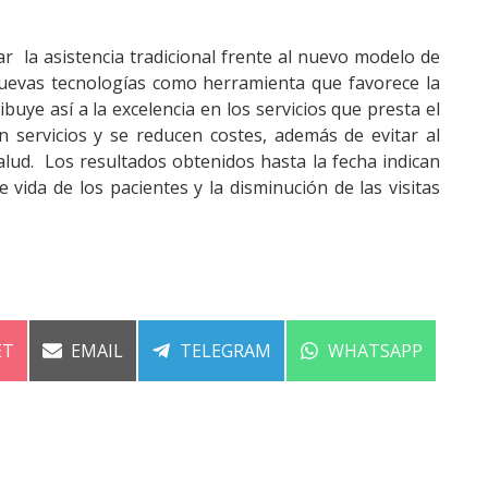
r la asistencia tradicional frente al nuevo modelo de
 nuevas tecnologías como herramienta que favorece la
ibuye así a la excelencia en los servicios que presta el
n servicios y se reducen costes, además de evitar al
salud. Los resultados obtenidos hasta la fecha indican
 vida de los pacientes y la disminución de las visitas
ARTIR
COMPARTIR
COMPARTIR
COMPARTIR
ET
EMAIL
TELEGRAM
WHATSAPP
EN
EN
EN