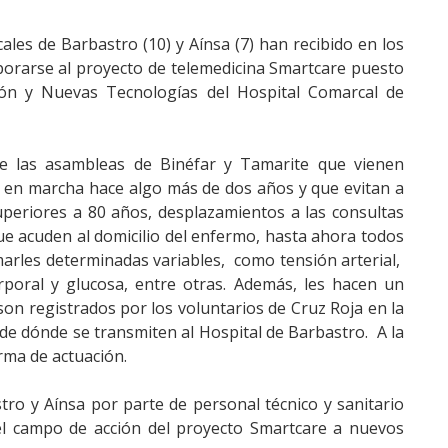
ales de Barbastro (10) y Aínsa (7) han recibido en los
rporarse al proyecto de telemedicina Smartcare puesto
ón y Nuevas Tecnologías del Hospital Comarcal de
de las asambleas de Binéfar y Tamarite que vienen
a en marcha hace algo más de dos años y que evitan a
uperiores a 80 años, desplazamientos a las consultas
que acuden al domicilio del enfermo, hasta ahora todos
omarles determinadas variables, como tensión arterial,
poral y glucosa, entre otras. Además, les hacen un
son registrados por los voluntarios de Cruz Roja en la
de dónde se transmiten al Hospital de Barbastro. A la
orma de actuación.
ro y Aínsa por parte de personal técnico y sanitario
 el campo de acción del proyecto Smartcare a nuevos