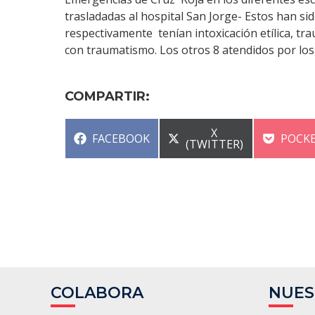
trasladadas al hospital San Jorge- Estos han s
respectivamente tenían intoxicación etílica, t
con traumatismo. Los otros 8 atendidos por los
COMPARTIR:
COMPARTIR
X
COMPARTIR
COMP
FACEBOOK
POCK
EN
(TWITTER)
EN
EN
COLABORA
NUES