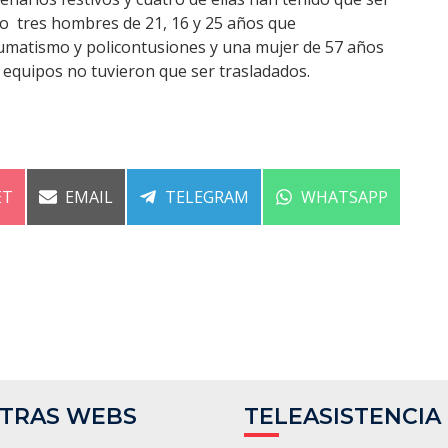
ido tres hombres de 21, 16 y 25 años que
raumatismo y policontusiones y una mujer de 57 años
 equipos no tuvieron que ser trasladados.
ARTIR
COMPARTIR
COMPARTIR
COMPARTIR
ET
EMAIL
TELEGRAM
WHATSAPP
EN
EN
EN
TRAS WEBS
TELEASISTENCIA