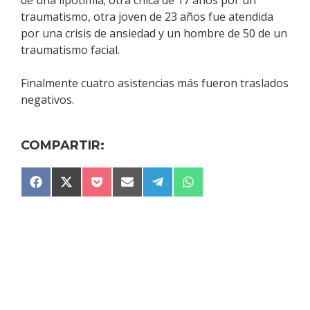
traumatismo, otra joven de 23 años fue atendida
por una crisis de ansiedad y un hombre de 50 de un
traumatismo facial.
Finalmente cuatro asistencias más fueron traslados
negativos.
COMPARTIR:
COMPARTIR
COMPARTIR
COMPARTIR
COMPARTIR
COMPARTIR
COMPARTIR
F
X
P
E
T
W
EN
EN
EN
EN
EN
EN
A
(
O
M
E
H
C
T
C
A
L
A
E
W
K
I
E
T
B
I
E
L
G
S
O
T
T
R
A
O
T
A
P
K
E
M
P
R
)