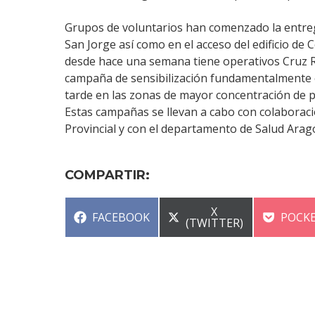
Grupos de voluntarios han comenzado la entrega
San Jorge así como en el acceso del edificio de
desde hace una semana tiene operativos Cruz Ro
campaña de sensibilización fundamentalmente en
tarde en las zonas de mayor concentración de 
Estas campañas se llevan a cabo con colaborac
Provincial y con el departamento de Salud Aragó
COMPARTIR:
COMPARTIR
X
COMPARTIR
COMP
FACEBOOK
POCK
EN
(TWITTER)
EN
EN