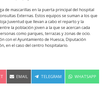
 de mascarillas en la puerta principal del hospital
 Consultas Externas. Estos equipos se suman a los que
ja Juventud que llevan a cabo el reparto y la
tre la población joven a la que se acercan cada
personas como parques, terrazas y zonas de ocio.
ión con el Ayuntamiento de Huesca, Diputación
n, en el caso del centro hospitalario.
ARTIR
COMPARTIR
COMPARTIR
COMPARTIR
ET
EMAIL
TELEGRAM
WHATSAPP
EN
EN
EN