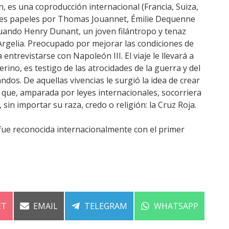
n, es una coproducción internacional (Francia, Suiza,
pales papeles por Thomas Jouannet, Émilie Dequenne
cuando Henry Dunant, un joven filántropo y tenaz
rgelia. Preocupado por mejorar las condiciones de
entrevistarse con Napoleón III. El viaje le llevará a
ferino, es testigo de las atrocidades de la guerra y del
os. De aquellas vivencias le surgió la idea de crear
 que, amparada por leyes internacionales, socorriera
sin importar su raza, credo o religión: la Cruz Roja.
fue reconocida internacionalmente con el primer
ARTIR
COMPARTIR
COMPARTIR
COMPARTIR
ET
EMAIL
TELEGRAM
WHATSAPP
EN
EN
EN