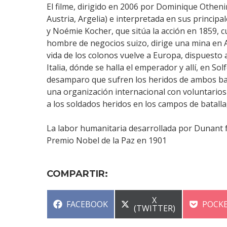
El filme, dirigido en 2006 por Dominique Otheni
Austria, Argelia) e interpretada en sus princi
y Noémie Kocher, que sitúa la acción en 1859, 
hombre de negocios suizo, dirige una mina en A
vida de los colonos vuelve a Europa, dispuesto a 
Italia, dónde se halla el emperador y allí, en Sol
desamparo que sufren los heridos de ambos band
una organización internacional con voluntarios
a los soldados heridos en los campos de batalla, 
La labor humanitaria desarrollada por Dunant 
Premio Nobel de la Paz en 1901
COMPARTIR:
COMPARTIR
X
COMPARTIR
COMP
FACEBOOK
POCK
EN
(TWITTER)
EN
EN