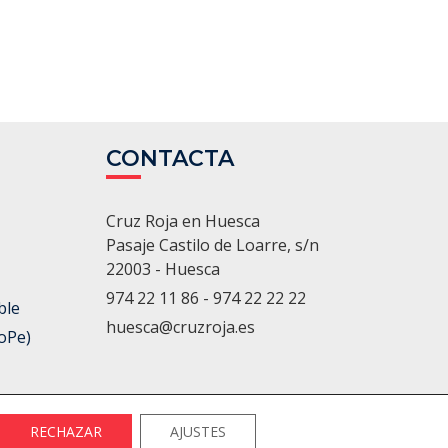
CONTACTA
Cruz Roja en Huesca
Pasaje Castilo de Loarre, s/n
22003 - Huesca
974 22 11 86 - 974 22 22 22
ble
huesca@cruzroja.es
oPe)
RECHAZAR
AJUSTES