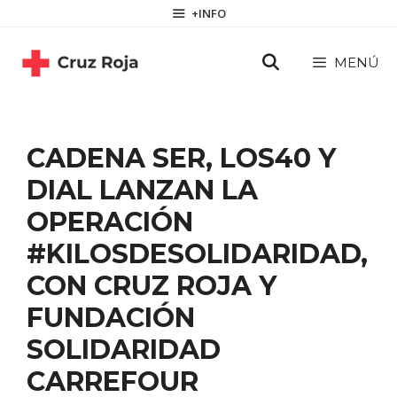
Saltar
contenido
+INFO
al
contenido
MENÚ
CADENA SER, LOS40 Y
DIAL LANZAN LA
OPERACIÓN
#KILOSDESOLIDARIDAD,
CON CRUZ ROJA Y
FUNDACIÓN
SOLIDARIDAD
CARREFOUR