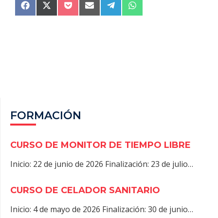
COMPARTIR
COMPARTIR
COMPARTIR
COMPARTIR
COMPARTIR
COMPARTIR
F
X
P
E
T
W
EN
EN
EN
EN
EN
EN
A
(
O
M
E
H
C
T
C
A
L
A
E
W
K
I
E
T
B
I
E
L
G
S
O
T
T
R
A
O
T
A
P
K
E
M
P
R
)
FORMACIÓN
CURSO DE MONITOR DE TIEMPO LIBRE
Inicio: 22 de junio de 2026 Finalización: 23 de julio…
CURSO DE CELADOR SANITARIO
Inicio: 4 de mayo de 2026 Finalización: 30 de junio…