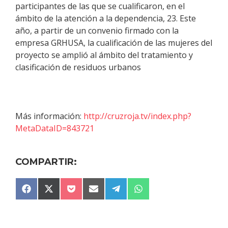
participantes de las que se cualificaron, en el
ámbito de la atención a la dependencia, 23. Este
año, a partir de un convenio firmado con la
empresa GRHUSA, la cualificación de las mujeres del
proyecto se amplió al ámbito del tratamiento y
clasificación de residuos urbanos
Más información:
http://cruzroja.tv/index.php?
MetaDataID=843721
COMPARTIR:
COMPARTIR
COMPARTIR
COMPARTIR
COMPARTIR
COMPARTIR
COMPARTIR
F
X
P
E
T
W
EN
EN
EN
EN
EN
EN
A
(
O
M
E
H
C
T
C
A
L
A
E
W
K
I
E
T
B
I
E
L
G
S