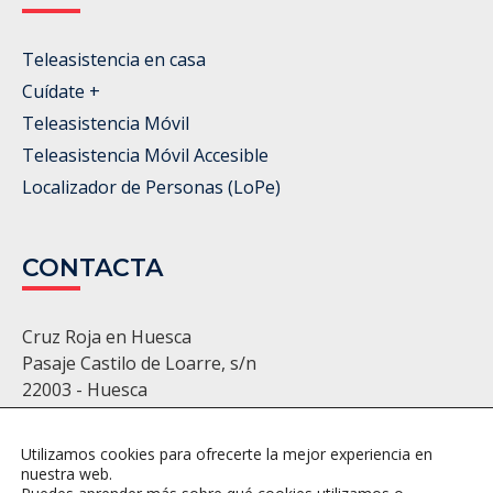
Teleasistencia en casa
Cuídate +
Teleasistencia Móvil
Teleasistencia Móvil Accesible
Localizador de Personas (LoPe)
CONTACTA
Cruz Roja en Huesca
Pasaje Castilo de Loarre, s/n
22003 - Huesca
974 22 11 86 - 974 22 22 22
huesca@cruzroja.es
Utilizamos cookies para ofrecerte la mejor experiencia en
nuestra web.