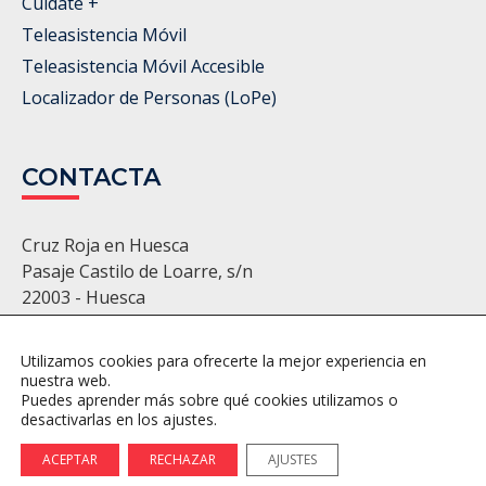
Cuídate +
Teleasistencia Móvil
Teleasistencia Móvil Accesible
Localizador de Personas (LoPe)
CONTACTA
Cruz Roja en Huesca
Pasaje Castilo de Loarre, s/n
22003 - Huesca
974 22 11 86 - 974 22 22 22
huesca@cruzroja.es
Utilizamos cookies para ofrecerte la mejor experiencia en
nuestra web.
Puedes aprender más sobre qué cookies utilizamos o
desactivarlas en los ajustes.
Política de Privacidad
Política de Cookies
Ajustes de Cookies
ACEPTAR
RECHAZAR
AJUSTES
© 2026 Cruz Roja. Todos los derechos reservados.