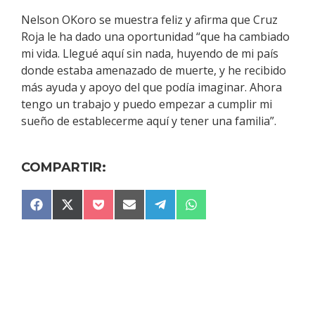
Nelson OKoro se muestra feliz y afirma que Cruz
Roja le ha dado una oportunidad “que ha cambiado
mi vida. Llegué aquí sin nada, huyendo de mi país
donde estaba amenazado de muerte, y he recibido
más ayuda y apoyo del que podía imaginar. Ahora
tengo un trabajo y puedo empezar a cumplir mi
sueño de establecerme aquí y tener una familia”.
COMPARTIR:
COMPARTIR
COMPARTIR
COMPARTIR
COMPARTIR
COMPARTIR
COMPARTIR
F
X
P
E
T
W
EN
EN
EN
EN
EN
EN
A
(
O
M
E
H
C
T
C
A
L
A
E
W
K
I
E
T
B
I
E
L
G
S
O
T
T
R
A
O
T
A
P
K
E
M
P
R
)