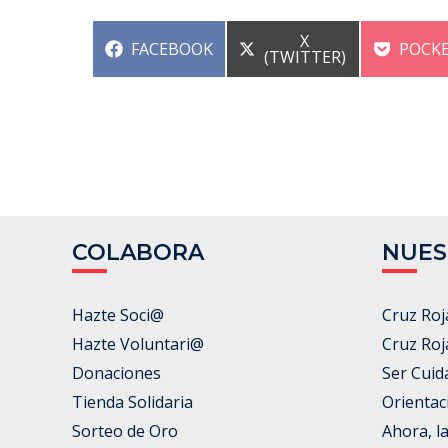
COMPARTIR
X
COMPARTIR
COMP
FACEBOOK
POCK
EN
(TWITTER)
EN
EN
COLABORA
NUES
Hazte Soci@
Cruz Roj
Hazte Voluntari@
Cruz Roj
Donaciones
Ser Cuid
Tienda Solidaria
Orientac
Sorteo de Oro
Ahora, l