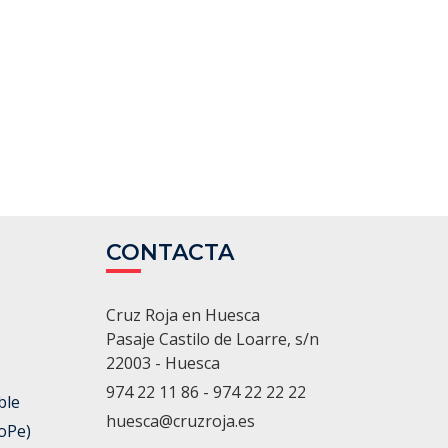
CONTACTA
Cruz Roja en Huesca
Pasaje Castilo de Loarre, s/n
22003 - Huesca
974 22 11 86 - 974 22 22 22
ble
huesca@cruzroja.es
oPe)