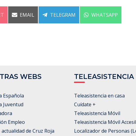
ARTIR
COMPARTIR
COMPARTIR
COMPARTIR
ET
EMAIL
TELEGRAM
WHATSAPP
EN
EN
EN
TRAS WEBS
TELEASISTENCIA
a Española
Teleasistencia en casa
a Juventud
Cuídate +
adora
Teleasistencia Móvil
ión Empleo
Teleasistencia Móvil Accesi
a actualidad de Cruz Roja
Localizador de Personas (L