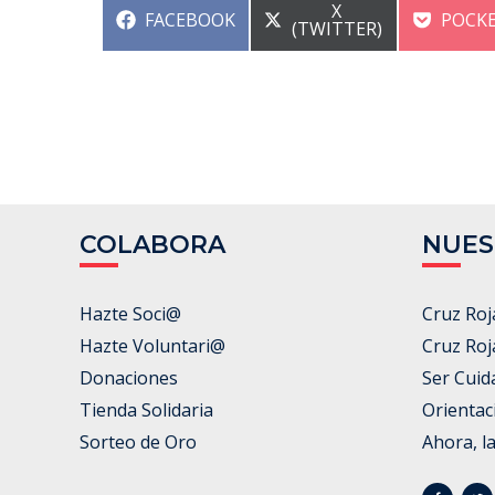
COMPARTIR
X
COMPARTIR
COMP
FACEBOOK
POCK
EN
(TWITTER)
EN
EN
COLABORA
NUES
Hazte Soci@
Cruz Roj
Hazte Voluntari@
Cruz Roj
Donaciones
Ser Cuid
Tienda Solidaria
Orientac
Sorteo de Oro
Ahora, l