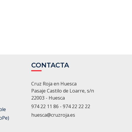
CONTACTA
Cruz Roja en Huesca
Pasaje Castilo de Loarre, s/n
22003 - Huesca
974 22 11 86 - 974 22 22 22
ble
huesca@cruzroja.es
oPe)