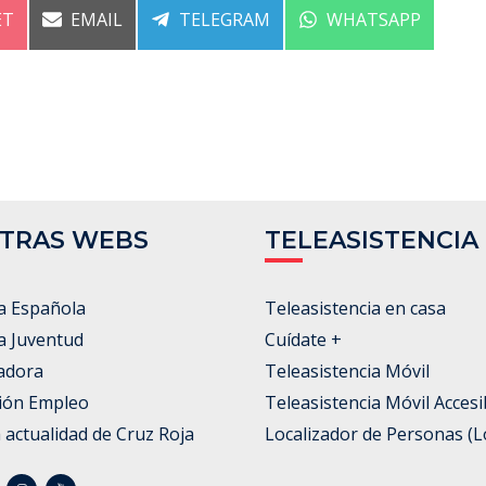
ARTIR
COMPARTIR
COMPARTIR
COMPARTIR
ET
EMAIL
TELEGRAM
WHATSAPP
EN
EN
EN
TRAS WEBS
TELEASISTENCIA
a Española
Teleasistencia en casa
a Juventud
Cuídate +
adora
Teleasistencia Móvil
ión Empleo
Teleasistencia Móvil Accesi
a actualidad de Cruz Roja
Localizador de Personas (L