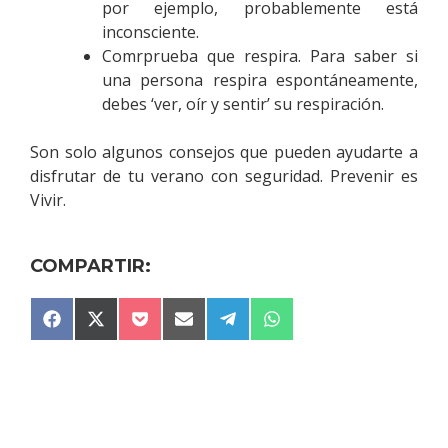
por ejemplo, probablemente está
inconsciente.
Comrprueba que respira. Para saber si
una persona respira espontáneamente,
debes ‘ver, oír y sentir’ su respiración.
Son solo algunos consejos que pueden ayudarte a
disfrutar de tu verano con seguridad. Prevenir es
Vivir.
COMPARTIR:
COMPARTIR
COMPARTIR
COMPARTIR
COMPARTIR
COMPARTIR
COMPARTIR
F
X
P
E
T
W
EN
EN
EN
EN
EN
EN
A
(
O
M
E
H
C
T
C
A
L
A
E
W
K
I
E
T
B
I
E
L
G
S
O
T
T
R
A
O
T
A
P
K
E
M
P