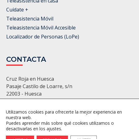
Teleasistencia en casa
Cuídate +
Teleasistencia Móvil
Teleasistencia Móvil Accesible
Localizador de Personas (LoPe)
CONTACTA
Cruz Roja en Huesca
Pasaje Castilo de Loarre, s/n
22003 - Huesca
974 22 11 86 - 974 22 22 22
huesca@cruzroja.es
Utilizamos cookies para ofrecerte la mejor experiencia en
nuestra web.
Puedes aprender más sobre qué cookies utilizamos o
desactivarlas en los ajustes.
Política de Privacidad
Política de Cookies
Ajustes de Cookies