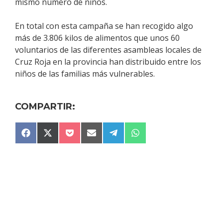
mismo número de niños.
En total con esta campaña se han recogido algo
más de 3.806 kilos de alimentos que unos 60
voluntarios de las diferentes asambleas locales de
Cruz Roja en la provincia han distribuido entre los
niños de las familias más vulnerables.
COMPARTIR:
COMPARTIR
COMPARTIR
COMPARTIR
COMPARTIR
COMPARTIR
COMPARTIR
F
X
P
E
T
W
EN
EN
EN
EN
EN
EN
A
(
O
M
E
H
C
T
C
A
L
A
E
W
K
I
E
T
B
I
E
L
G
S
O
T
T
R
A
O
T
A
P
K
E
M
P
R
)