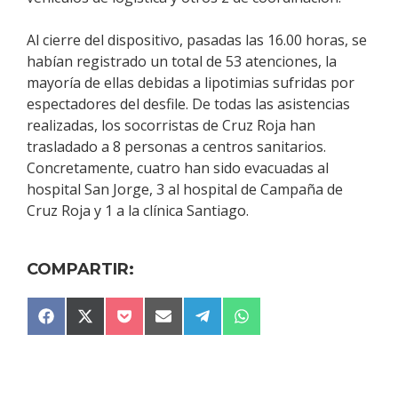
Al cierre del dispositivo, pasadas las 16.00 horas, se
habían registrado un total de 53 atenciones, la
mayoría de ellas debidas a lipotimias sufridas por
espectadores del desfile. De todas las asistencias
realizadas, los socorristas de Cruz Roja han
trasladado a 8 personas a centros sanitarios.
Concretamente, cuatro han sido evacuadas al
hospital San Jorge, 3 al hospital de Campaña de
Cruz Roja y 1 a la clínica Santiago.
COMPARTIR:
COMPARTIR
COMPARTIR
COMPARTIR
COMPARTIR
COMPARTIR
COMPARTIR
F
X
P
E
T
W
EN
EN
EN
EN
EN
EN
A
(
O
M
E
H
C
T
C
A
L
A
E
W
K
I
E
T
B
I
E
L
G
S
O
T
T
R
A