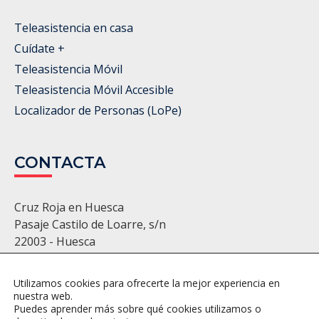
Teleasistencia en casa
Cuídate +
Teleasistencia Móvil
Teleasistencia Móvil Accesible
Localizador de Personas (LoPe)
CONTACTA
Cruz Roja en Huesca
Pasaje Castilo de Loarre, s/n
22003 - Huesca
974 22 11 86 - 974 22 22 22
huesca@cruzroja.es
Utilizamos cookies para ofrecerte la mejor experiencia en
nuestra web.
Puedes aprender más sobre qué cookies utilizamos o