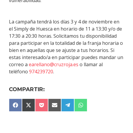
vulnerabilidad.
La campaña tendrá los días 3 y 4 de noviembre en
el Simply de Huesca en horario de 11 a 13:30 y/o de
17:30 a 20:30 horas. Solicitamos tu disponibilidad
para participar en la totalidad de la franja horaria o
bien en aquellas que se ajuste a tus horarios. Si
estas interesado/a en participar puedes mandar un
correo a
earellano@cruzroja.es
o llamar al
teléfono
974239720
.
COMPARTIR:
COMPARTIR
COMPARTIR
COMPARTIR
COMPARTIR
COMPARTIR
COMPARTIR
F
X
P
E
T
W
EN
EN
EN
EN
EN
EN
A
(
O
M
E
H
C
T
C
A
L
A
E
W
K
I
E
T
B
I
E
L
G
S
O
T
T
R
A