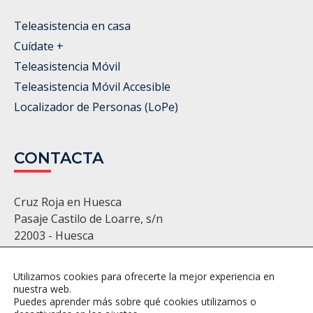
Teleasistencia en casa
Cuídate +
Teleasistencia Móvil
Teleasistencia Móvil Accesible
Localizador de Personas (LoPe)
CONTACTA
Cruz Roja en Huesca
Pasaje Castilo de Loarre, s/n
22003 - Huesca
974 22 11 86 - 974 22 22 22
huesca@cruzroja.es
Utilizamos cookies para ofrecerte la mejor experiencia en
nuestra web.
Puedes aprender más sobre qué cookies utilizamos o