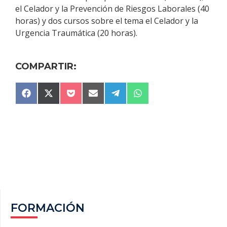
el Celador y la Prevención de Riesgos Laborales (40
horas) y dos cursos sobre el tema el Celador y la
Urgencia Traumática (20 horas).
COMPARTIR:
COMPARTIR
COMPARTIR
COMPARTIR
COMPARTIR
COMPARTIR
COMPARTIR
F
X
P
E
T
W
EN
EN
EN
EN
EN
EN
A
(
O
M
E
H
C
T
C
A
L
A
E
W
K
I
E
T
B
I
E
L
G
S
O
T
T
R
A
O
T
A
P
K
E
M
P
R
)
FORMACIÓN