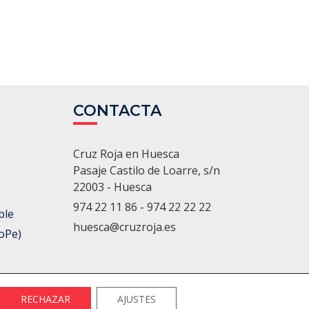
CONTACTA
Cruz Roja en Huesca
Pasaje Castilo de Loarre, s/n
22003 - Huesca
974 22 11 86 - 974 22 22 22
ble
huesca@cruzroja.es
oPe)
RECHAZAR
AJUSTES