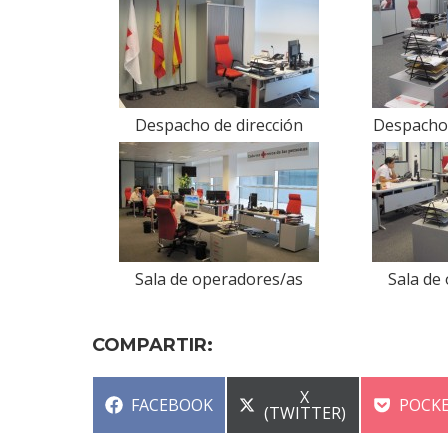
Despacho de dirección
Despacho 
Sala de operadores/as
Sala de
COMPARTIR:
COMPARTIR
X
COMPARTIR
COMP
FACEBOOK
POCK
EN
(TWITTER)
EN
EN