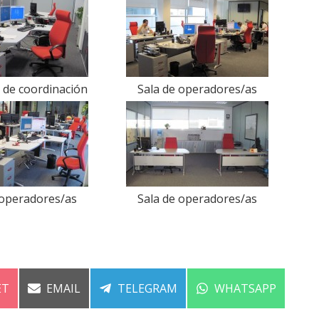
de coordinación
Sala de operadores/as
 operadores/as
Sala de operadores/as
ARTIR
COMPARTIR
COMPARTIR
COMPARTIR
ET
EMAIL
TELEGRAM
WHATSAPP
EN
EN
EN