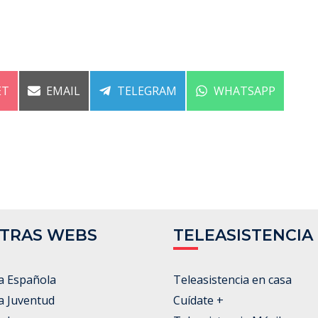
ARTIR
COMPARTIR
COMPARTIR
COMPARTIR
ET
EMAIL
TELEGRAM
WHATSAPP
EN
EN
EN
TRAS WEBS
TELEASISTENCIA
a Española
Teleasistencia en casa
a Juventud
Cuídate +