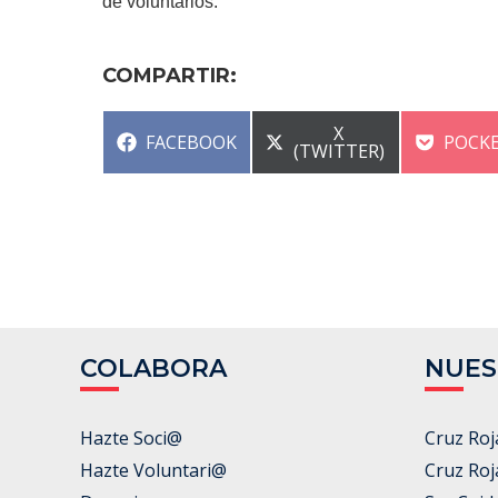
de voluntarios.
COMPARTIR:
COMPARTIR
X
COMPARTIR
COMP
FACEBOOK
POCK
EN
(TWITTER)
EN
EN
COLABORA
NUES
Hazte Soci@
Cruz Roj
Hazte Voluntari@
Cruz Roj