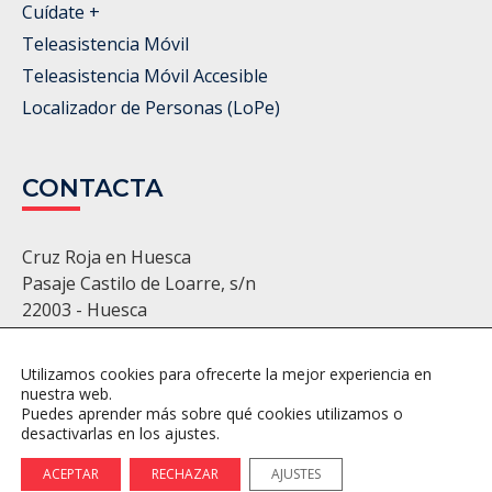
Cuídate +
Teleasistencia Móvil
Teleasistencia Móvil Accesible
Localizador de Personas (LoPe)
CONTACTA
Cruz Roja en Huesca
Pasaje Castilo de Loarre, s/n
22003 - Huesca
974 22 11 86 - 974 22 22 22
huesca@cruzroja.es
Utilizamos cookies para ofrecerte la mejor experiencia en
nuestra web.
Puedes aprender más sobre qué cookies utilizamos o
desactivarlas en los ajustes.
Política de Privacidad
Política de Cookies
Ajustes de Cookies
ACEPTAR
RECHAZAR
AJUSTES
© 2026 Cruz Roja. Todos los derechos reservados.