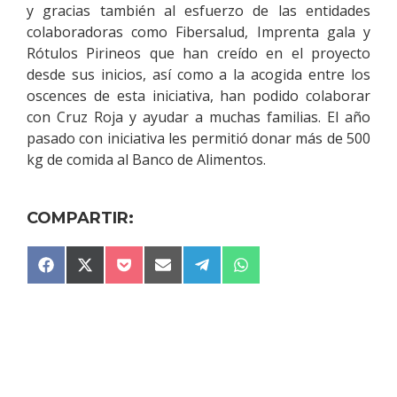
y gracias también al esfuerzo de las entidades
colaboradoras como Fibersalud, Imprenta gala y
Rótulos Pirineos que han creído en el proyecto
desde sus inicios, así como a la acogida entre los
oscences de esta iniciativa, han podido colaborar
con Cruz Roja y ayudar a muchas familias. El año
pasado con iniciativa les permitió donar más de 500
kg de comida al Banco de Alimentos.
COMPARTIR:
COMPARTIR
COMPARTIR
COMPARTIR
COMPARTIR
COMPARTIR
COMPARTIR
F
X
P
E
T
W
EN
EN
EN
EN
EN
EN
A
(
O
M
E
H
C
T
C
A
L
A
E
W
K
I
E
T
B
I
E
L
G
S
O
T
T
R
A
O
T
A
P
K
E
M
P
R