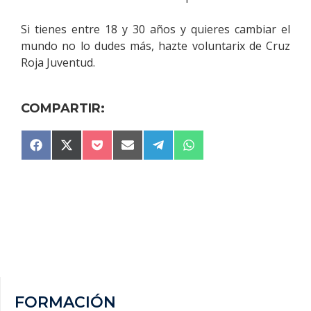
Si tienes entre 18 y 30 años y quieres cambiar el
mundo no lo dudes más, hazte voluntarix de Cruz
Roja Juventud.
COMPARTIR:
COMPARTIR
COMPARTIR
COMPARTIR
COMPARTIR
COMPARTIR
COMPARTIR
F
X
P
E
T
W
EN
EN
EN
EN
EN
EN
A
(
O
M
E
H
C
T
C
A
L
A
E
W
K
I
E
T
B
I
E
L
G
S
O
T
T
R
A
O
T
A
P
K
E
M
P
R
)
FORMACIÓN